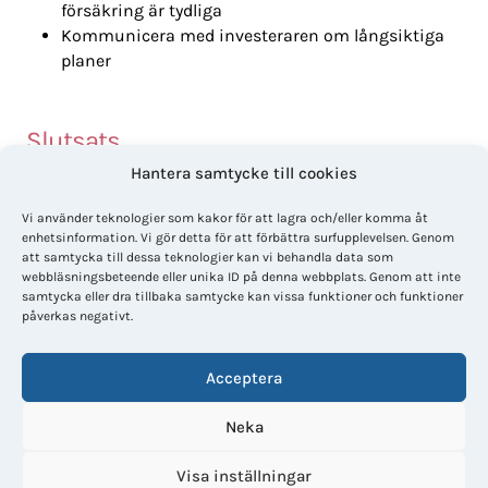
försäkring är tydliga
Kommunicera med investeraren om långsiktiga
planer
Slutsats
Hantera samtycke till cookies
För företagare och entreprenörer är sälj-och-bo-kvar
en smart strategi för att frigöra kapital och skapa
Vi använder teknologier som kakor för att lagra och/eller komma åt
ekonomisk flexibilitet utan att flytta. Lösningen
enhetsinformation. Vi gör detta för att förbättra surfupplevelsen. Genom
kombinerar trygghet, kontroll och möjlighet att
att samtycka till dessa teknologier kan vi behandla data som
investera i företagets tillväxt – samtidigt som
webbläsningsbeteende eller unika ID på denna webbplats. Genom att inte
samtycka eller dra tillbaka samtycke kan vissa funktioner och funktioner
vardagen för familjen fortsätter som vanligt.
påverkas negativt.
Är du företagare och vill frigöra kapital till ditt företag
utan att flytta? Kontakta oss för att få rådgivning om
Acceptera
hur en sälj-och-bo-kvar-lösning kan passa just dig.
Neka
Visa inställningar