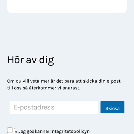
Hör av dig
Om du vill veta mer är det bara att skicka din e-post
till oss så återkommer vi snarast.
E
E
Skicka
-
-
p
p
o
o
s
s
Jag godkänner
integritetspolicyn
Hem
t
t