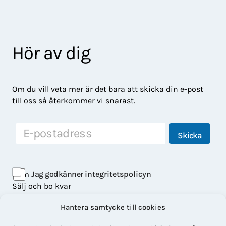
Hör av dig
Om du vill veta mer är det bara att skicka din e-post
till oss så återkommer vi snarast.
E
Skicka
-
p
*
o
E
s
-
Jag godkänner
integritetspolicyn
Hem
t
p
Sälj och bo kvar
o
s
Våra bostäder
t
Hantera samtycke till cookies
Om LisaHem
E
Kontakt
-