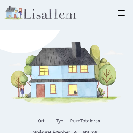
Ort
Typ
Rum
Totalarea
Spånga
Lägenhet
4
83 m2