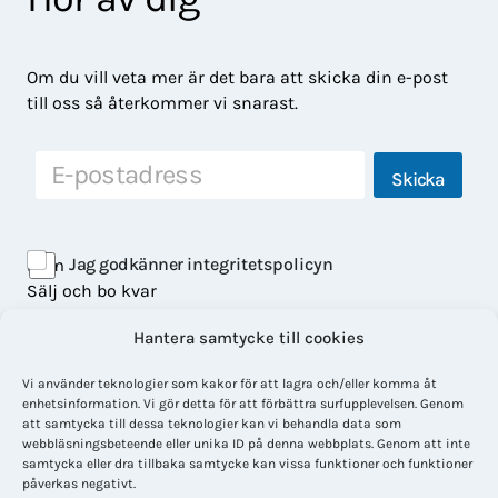
Om du vill veta mer är det bara att skicka din e-post
till oss så återkommer vi snarast.
E
Skicka
-
p
o
s
Jag godkänner
integritetspolicyn
Hem
t
Sälj och bo kvar
Våra bostäder
Hantera samtycke till cookies
Om LisaHem
Kontakt
Vi använder teknologier som kakor för att lagra och/eller komma åt
Facebook
enhetsinformation. Vi gör detta för att förbättra surfupplevelsen. Genom
att samtycka till dessa teknologier kan vi behandla data som
webbläsningsbeteende eller unika ID på denna webbplats. Genom att inte
Integritetspolicy
samtycka eller dra tillbaka samtycke kan vissa funktioner och funktioner
Cookiepolicy
påverkas negativt.