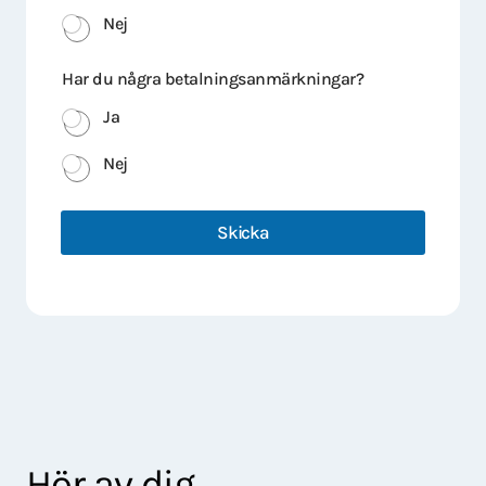
Nej
Har du några betalningsanmärkningar?
Ja
Nej
Skicka
Hör av dig