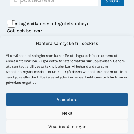
Skicka
-
p
E
o
-
s
p
Jag godkänner
integritetspolicyn
Hem
t
o
Sälj och bo kvar
s
t
Våra bostäder
*
Hantera samtycke till cookies
Om LisaHem
Kontakt
Vi använder teknologier som kakor för att lagra och/eller komma åt
Facebook
enhetsinformation. Vi gör detta för att förbättra surfupplevelsen. Genom
att samtycka till dessa teknologier kan vi behandla data som
webbläsningsbeteende eller unika ID på denna webbplats. Genom att inte
Integritetspolicy
samtycka eller dra tillbaka samtycke kan vissa funktioner och funktioner
Cookiepolicy
påverkas negativt.
Acceptera
LisaHem AB
Org nr: 559252-5744
Neka
Visa inställningar