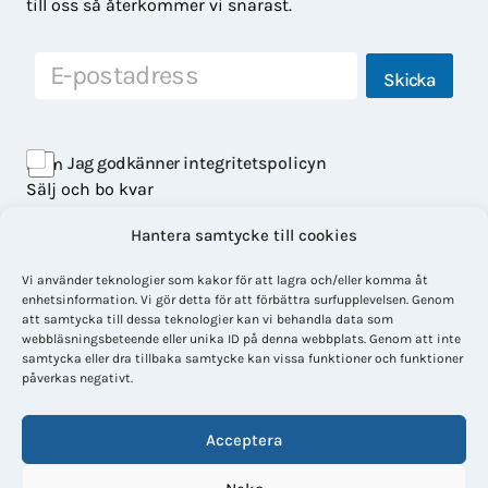
till oss så återkommer vi snarast.
E
*
Skicka
-
*
p
E
o
-
s
p
Jag godkänner
integritetspolicyn
Hem
t
o
s
Sälj och bo kvar
t
Våra bostäder
Hantera samtycke till cookies
Om LisaHem
Kontakt
Vi använder teknologier som kakor för att lagra och/eller komma åt
Facebook
enhetsinformation. Vi gör detta för att förbättra surfupplevelsen. Genom
att samtycka till dessa teknologier kan vi behandla data som
webbläsningsbeteende eller unika ID på denna webbplats. Genom att inte
Integritetspolicy
samtycka eller dra tillbaka samtycke kan vissa funktioner och funktioner
Cookiepolicy
påverkas negativt.
Acceptera
LisaHem AB
Org nr: 559252-5744